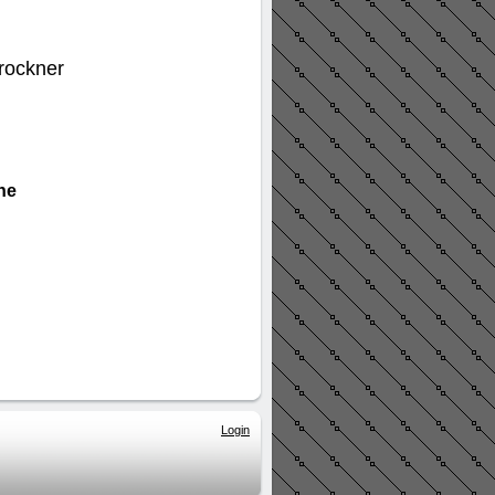
rockner
he
Login