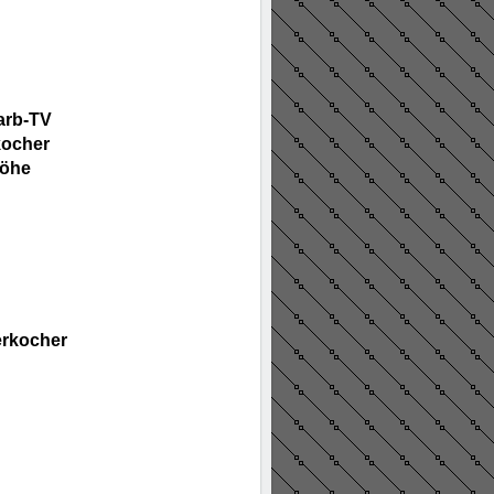
arb-TV
kocher
höhe
erkocher