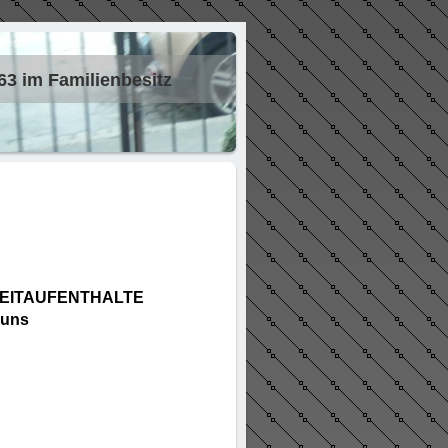
63 im Familienbesitz
EITAUFENTHALTE
 uns